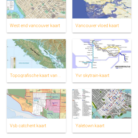
West end vancouver kaart
Vancouver vloed kaart
Topografische kaart van het eiland van vancouver
Yvr skytrain-kaart
Vsb catchent kaart
Yaletown kaart