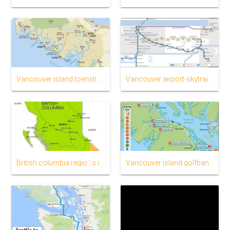
Vancouver island toeristische kaart
Vancouver airport-skytrain-kaart
British columbia regio ' s in kaart
Vancouver island golfbanen kaart